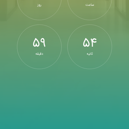
ساعت
روز
59
54
ثانیه
دقیقه